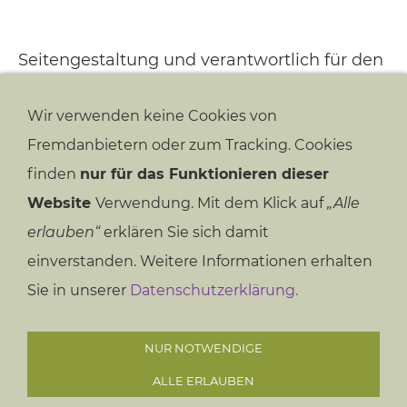
Seitengestaltung und verantwortlich für den
Inhalt gem. § 6 MDStV:
Wir verwenden keine Cookies von
Wolfgang Ruthemeier
Fremdanbietern oder zum Tracking. Cookies
Im Fange 75
finden
nur für das Funktionieren dieser
49084 Osnabrück
Website
Verwendung. Mit dem Klick auf
„Alle
info@supervisionswerkstatt-os.de
erlauben“
erklären Sie sich damit
Telefon: 0541 - 70 91 08
einverstanden. Weitere Informationen erhalten
Sie in unserer
Datenschutzerklärung.
NUR NOTWENDIGE
KONTAKT
IMPRESSUM
DATENSCHUTZERKLÄRUNG
ALLE ERLAUBEN